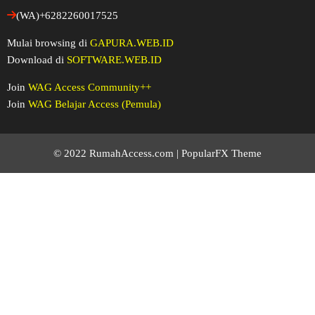
(WA)+6282260017525
Mulai browsing di
GAPURA.WEB.ID
Download di
SOFTWARE.WEB.ID
Join
WAG Access Community++
Join
WAG Belajar Access (Pemula)
© 2022 RumahAccess.com |
PopularFX Theme