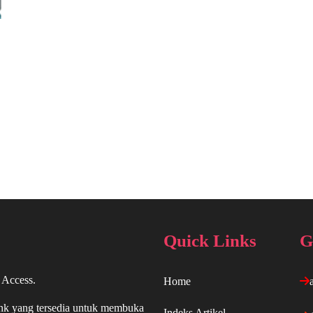
Quick Links
G
 Access.
Home
ink yang tersedia untuk membuka
Indeks Artikel