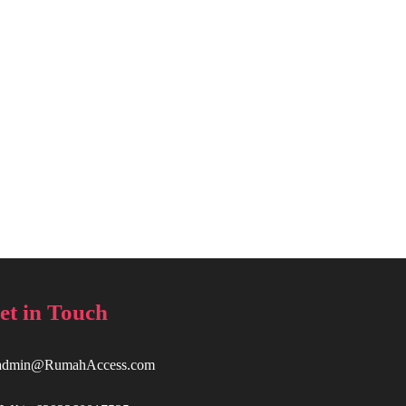
et in Touch
admin@RumahAccess.com